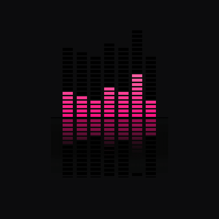
Retro Dj
Műsorvezető
Andika
Chat felelős, programszervező
gjandika@gmail.com